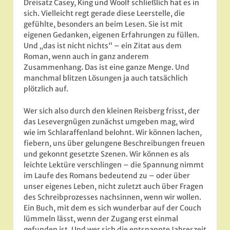
Dreisatz Casey, King und Woolf schließlich hat es in
sich. Vielleicht regt gerade diese Leerstelle, die
gefühlte, besonders an beim Lesen. Sie ist mit
eigenen Gedanken, eigenen Erfahrungen zu füllen.
Und „das ist nicht nichts“ – ein Zitat aus dem
Roman, wenn auch in ganz anderem
Zusammenhang. Das ist eine ganze Menge. Und
manchmal blitzen Lösungen ja auch tatsächlich
plötzlich auf.
Wer sich also durch den kleinen Reisberg frisst, der
das Lesevergnügen zunächst umgeben mag, wird
wie im Schlaraffenland belohnt. Wir können lachen,
fiebern, uns über gelungene Beschreibungen freuen
und gekonnt gesetzte Szenen. Wir können es als
leichte Lektüre verschlingen – die Spannung nimmt
im Laufe des Romans bedeutend zu – oder über
unser eigenes Leben, nicht zuletzt auch über Fragen
des Schreibprozesses nachsinnen, wenn wir wollen.
Ein Buch, mit dem es sich wunderbar auf der Couch
lümmeln lässt, wenn der Zugang erst einmal
gefunden ist. Und wer sich die entspannte Jahreszeit