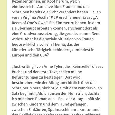
Rezensentinnen, im Kopf herum, welch
einflussreiche Aufsätze über Frauen und das
Schreiben bereits die Sicht verändert haben – allen
voran Virginia Woolfs 1929 erschienener Essay „A
Room of One`s Own“. Ein Zimmer zu haben, in dem
sie überhaupt arbeiten können, erscheint dort als
eine Grundvoraussetzung, die geradezu anmaßend
wirkte. Aber ist die soziale Situation von Frauen
heute wirklich noch ein Thema, das die
künstlerische Tätigkeit behindert, zumindest in
Europa und den USA?
„Just writing“ von Anne Tyler, die „Keimzelle“ dieses
Buches und der erste Text, schien meine
Befürchtungen zu bestätigen: Dort wird
beschrieben, wie der Alltag unerbittlich über die
Schreiberin hereinbricht, die mit dem wundervollen
Satz beginnt: „Als ich unten den Flur strich, dachte
ich mir einen Roman aus.“ Er – der Alltag – hält sie
zwischen Kindern und dem Hund gefangen,
zwischen Einkäufen, Spülmaschinenreparatur und
den Bedürfnissen entfernter Verwandter, während